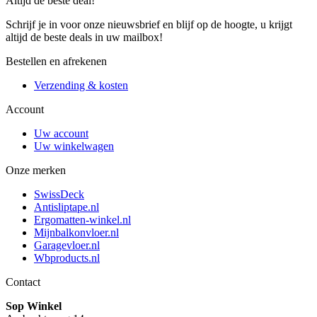
Altijd de beste deal!
Schrijf je in voor onze nieuwsbrief en blijf op de hoogte, u krijgt
altijd de beste deals in uw mailbox!
Bestellen en afrekenen
Verzending & kosten
Account
Uw account
Uw winkelwagen
Onze merken
SwissDeck
Antisliptape.nl
Ergomatten-winkel.nl
Mijnbalkonvloer.nl
Garagevloer.nl
Wbproducts.nl
Contact
Sop Winkel