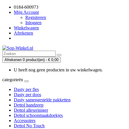
0184-600973
Mijn Account
Registreren
Inloggen
Winkelwagen
Afrekenen
Afrekenen
0 product(en) - € 0,00
U heeft nog geen producten in uw winkelwagen.
categorieën
Dasty per fles
Dasty per doos
Dasty samengestelde pakketten
Dettol handzeep
Dettol allesreiniger
Dettol schoonmaakdoekjes
Accessoires
Dettol No Touch